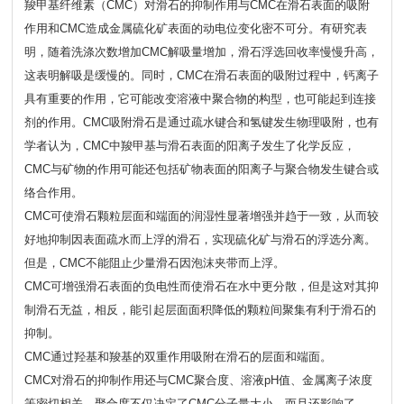
羧甲基纤维素（CMC）对滑石的抑制作用与CMC在滑石表面的吸附
作用和CMC造成金属硫化矿表面的动电位变化密不可分。有研究表
明，随着洗涤次数增加CMC解吸量增加，滑石浮选回收率慢慢升高，
这表明解吸是缓慢的。同时，CMC在滑石表面的吸附过程中，钙离子
具有重要的作用，它可能改变溶液中聚合物的构型，也可能起到连接
剂的作用。CMC吸附滑石是通过疏水键合和氢键发生物理吸附，也有
学者认为，CMC中羧甲基与滑石表面的阳离子发生了化学反应，
CMC与矿物的作用可能还包括矿物表面的阳离子与聚合物发生键合或
络合作用。
CMC可使滑石颗粒层面和端面的润湿性显著增强并趋于一致，从而较
好地抑制因表面疏水而上浮的滑石，实现硫化矿与滑石的浮选分离。
但是，CMC不能阻止少量滑石因泡沫夹带而上浮。
CMC可增强滑石表面的负电性而使滑石在水中更分散，但是这对其抑
制滑石无益，相反，能引起层面面积降低的颗粒间聚集有利于滑石的
抑制。
CMC通过羟基和羧基的双重作用吸附在滑石的层面和端面。
CMC对滑石的抑制作用还与CMC聚合度、溶液pH值、金属离子浓度
等密切相关。聚合度不仅决定了CMC分子量大小，而且还影响了