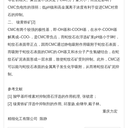
CMC负电性的强弱；低pH值和高金属离子浓度有利于促进CMC对滑
石的抑制。
二、 镍黄铁矿[2]
CMC有两个较强的极性基，即-OH基和-COOH基，在水中-COOH基
解离成–COO-，是CMC带负点，而蛇纹石在浮选矿浆pH值小于9时，
蛇纹石表面带正点，因而CMC通过静电吸附作用吸附于蛇纹石表面，
而吸附于蛇纹石表面的CMC的-OH基又和水分子产生氢键结合，在蛇
纹石矿泥表面形成一层水膜，致使蛇纹石矿受到抑制。此外，CMC还
可以能与蛇纹石表面的金属离子发生化学吸附，从而将蛇纹石矿泥抑
制。
参考文献
[1] 羧甲基纤维素对抑制滑石浮选的作用机理, 张锁君；
[2] 镍黄铁矿浮选中抑制剂的作用, 邱显扬,俞继华,戴子林。
重庆力宏
精细化工有限公司 陈静