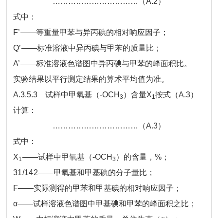
……………………………（A.2）
式中：
F’
——
等重量甲苯与异丙碘的相对响应因子；
Q’
——标准溶液中异丙碘与甲苯的质量比；
A’
——标准溶液色谱图中异丙碘与甲苯的峰面积比。
实验结果以平行测定结果的算术平均值为准。
A.3.5.3 试样中甲氧基（-OCH
）含量X
按式（A.3）
3
1
计算：
……………………………（A.3）
式中：
X
——
试样中甲氧基（-OCH
）的含量，%；
1
3
31/142
——甲氧基和甲基碘的分子量比；
F
——实际测得的甲苯和甲基碘的相对响应因子；
α
——试样溶液色谱图中甲基碘和甲苯的峰面积之比；