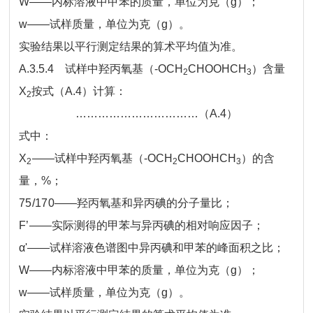
W
——内标溶液中甲苯的质量，单位为克（g）；
w
——试样质量，单位为克（g）。
实验结果以平行测定结果的算术平均值为准。
A.3.5.4 试样中羟丙氧基（-OCH
CHOOHCH
）含量
2
3
X
按式（A.4）计算：
2
……………………………（A.4）
式中：
X
——
试样中羟丙氧基（-OCH
CHOOHCH
）的含
2
2
3
量，%；
75/170
——羟丙氧基和异丙碘的分子量比；
F’
——实际测得的甲苯与异丙碘的相对响应因子；
α'
——试样溶液色谱图中异丙碘和甲苯的峰面积之比；
W
——内标溶液中甲苯的质量，单位为克（g）；
w
——试样质量，单位为克（g）。