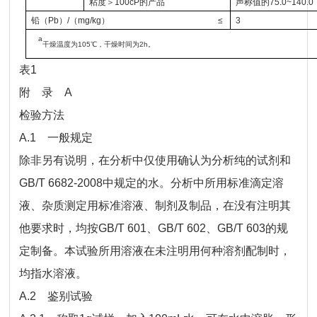
粘度＞
100cP
的产品
声称值的
75.0~140.0
铅（
Pb
）
/
（
mg/kg
）
≤
3
a
干燥温度为
105
℃
，干燥时间为
2h
。
表1
附 录 A
检验方法
A.1 一般规定
除非另有说明，在分析中仅使用确认为分析纯的试剂和
GB/T 6682-2008中规定的水。分析中所用标准滴定溶
液、杂质测定用标准溶液、制剂及制品，在没有注明其
他要求时，均按GB/T 601、GB/T 602、GB/T 603的规
定制备。本试验所用溶液在未注明用何种溶剂配制时，
均指水溶液。
A.2 鉴别试验