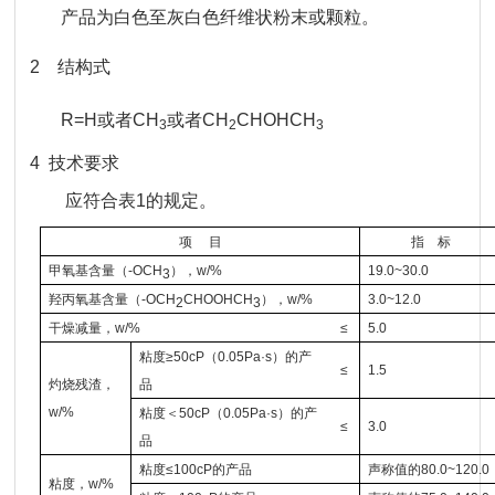
产品为白色至灰白色纤维状粉末或颗粒。
2 结构式
R=H或者CH
或者CH
CHOHCH
3
2
3
4 技术要求
应符合表1的规定。
项 目
指 标
甲氧基含量（
-OCH
），
w
/%
19.0~30.0
3
羟丙氧基含量（
-OCH
CHOOHCH
），
w
/%
3.0~12.0
2
3
干燥减量，
w
/%
≤
5.0
粘度≥
50cP
（
0.05Pa
·
s
）的产
≤
1.5
灼烧残渣，
品
w
/%
粘度＜
50cP
（
0.05Pa
·
s
）的产
≤
3.0
品
粘度≤
100cP
的产品
声称值的
80.0~120.0
粘度，
w
/%