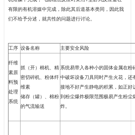
有限的有机溶媒中完成，除此其后道基本类同，因此我
们不给予分述，就共性的问题进行讨论。
工序
设备名称
主要安全风险
纤维
抓（开）棉机、精
系统易带入各种小的固体金属在粉
素原
密切碎机、粉体纤
中破坏设备刀具同时产生火花，还
料预
维素
接地不好产生静电的积累，如正好
处理
储存（罐）、棉粉
到粉尘爆炸极限范围极易产生粉尘
系统
的气流输送
炸。