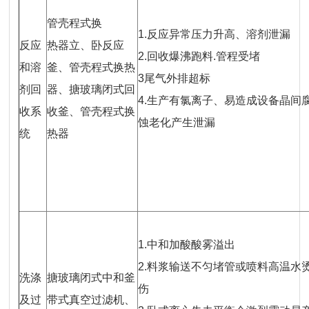
管壳程式换
1.反应异常压力升高、溶剂泄漏
反应
热器立、卧反应
2.回收爆沸跑料.管程受堵
和溶
釜、管壳程式换热
3尾气外排超标
剂回
器、搪玻璃闭式回
4.生产有氯离子、易造成设备晶间
收系
收釜、管壳程式换
蚀老化产生泄漏
统
热器
1.中和加酸酸雾溢出
2.料浆输送不匀堵管或喷料高温水
洗涤
搪玻璃闭式中和釜
伤
及过
带式真空过滤机、