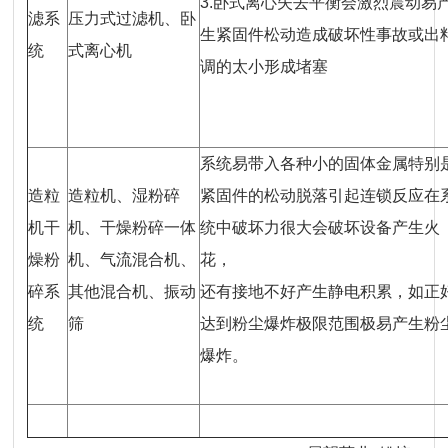
3.卧式离心失去平衡会激烈震动易
滤系
压力式过滤机、卧
生紧固件松动造成破坏性事故或出
统
式离心机
调的太小形成堵塞
系统易带入各种小的固体金属特别
造粒
造粒机、湿粉碎
紧固件的松动脱落引起连锁反应在
机干
机、干燥粉碎一体
统中破坏力很大会破坏设备产生火
燥粉
机、气流混合机、
花，
碎系
其他混合机、振动
还有接地不好产生静电积累，如正
统
筛
达到粉尘爆炸极限范围极易产生粉
爆炸。